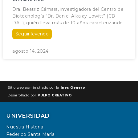
Dra. Beatriz Cámara, investigadora del Centro de
Biotecnología “Dr. Daniel Alkalay Lowitt” (CB-
DAL), quién lleva más de 10 años caracterizando
Seguir leyendo
agosto 14, 2024
Sitio web administrado por la
Ines Genero
Desarrollado por
PULPO CREATIVO
UNIVERSIDAD
Nuestra Historia
Federico Santa María