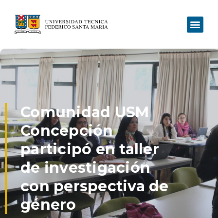
Comunidad USM
Concepción
participó en taller
de investigación
con perspectiva de
género