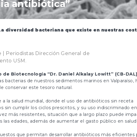
ia antibiótica”
a diversidad bacteriana que existe en nuestras cos
 | Periodistas Dirección General de
iento USM.
o de Biotecnología “Dr. Daniel Alkalay Lowitt” (CB-DAL
as bacterias de nuestros sedimentos marinos en Valparaíso, 
e conservar este tesoro natural.
 a la salud mundial, donde el uso de antibióticos sin receta
in cumplir los ciclos prescritos, y su uso indiscriminado en
 vez más resistentes, situación que a largo plazo puede impa
s las edades, además de aumentar el gasto público en salud
estos que permitan desarrollar antibióticos más eficientes 