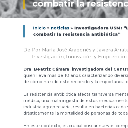
combatir la resistenc
Inicio
»
noticias
»
Investigadora USM: “L
combatir la resistencia antibiótica”
De
Por María José Aragonés y Javiera Arrate
Investigación, Innovación y Emprendim
Dra. Beatriz Cámara, investigadora del Centr
quién lleva más de 10 años caracterizando divers
de cómo ha sido este recorrido y la importancia d
La resistencia antibiótica afecta transversalmente
médica, una mala ingesta de estos medicamentos s
industria agropecuaria, resulta en bacterias cada
drásticamente la mortalidad de personas de toda
En este contexto, es crucial buscar nuevos compu