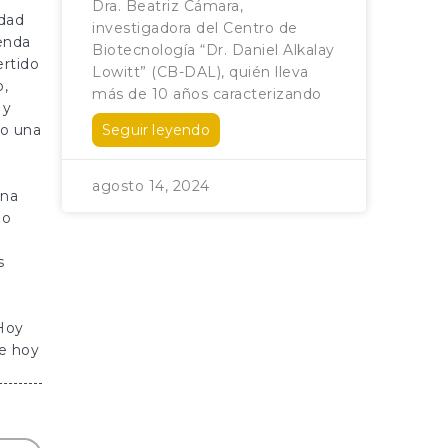
Dra. Beatriz Cámara,
idad
investigadora del Centro de
enda
Biotecnología “Dr. Daniel Alkalay
ertido
Lowitt” (CB-DAL), quién lleva
o,
más de 10 años caracterizando
 y
do una
Seguir leyendo
agosto 14, 2024
ina
do
s
 Hoy
e hoy