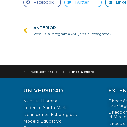
Facebook
Twitter
Linke
ANTERIOR
Postula al programa «Mujeres al postgrado»
Sitio web administrado por la
Ines Genero
UNIVERSIDAD
EXTEN
Nuestra Historia
Direcció
Estratég
Federico Santa María
Direcció
Definiciones Estratégicas
el Medio
Modelo Educativo
Direcció