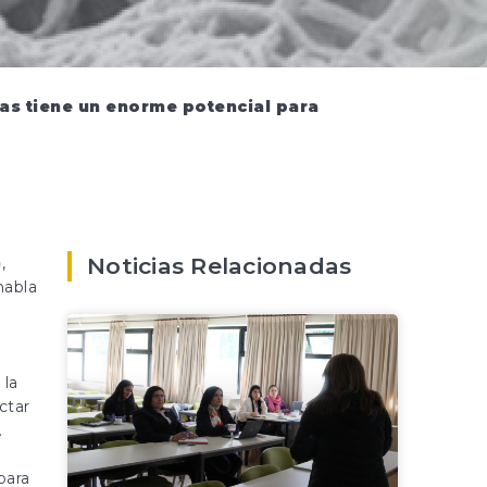
tas tiene un enorme potencial para
Noticias Relacionadas
)
,
habla
 la
ctar
.
para