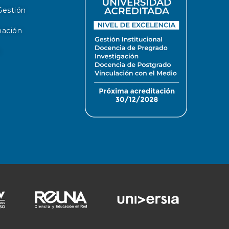
Gestión
mación
s