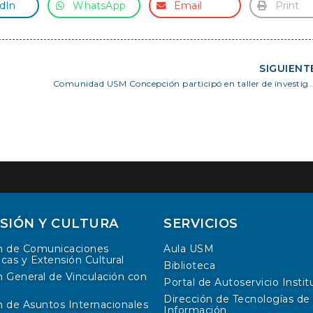
dIn
WhatsApp
Email
Print
SIGUIENT
Comunidad USM Concepción participó en taller de investigación con pers
SIÓN Y CULTURA
SERVICIOS
n de Comunicaciones
Aula USM
icas y Extensión Cultural
Biblioteca
n General de Vinculación con
Portal de Autoservicio Instit
Dirección de Tecnologías de 
n de Asuntos Internacionales
Información