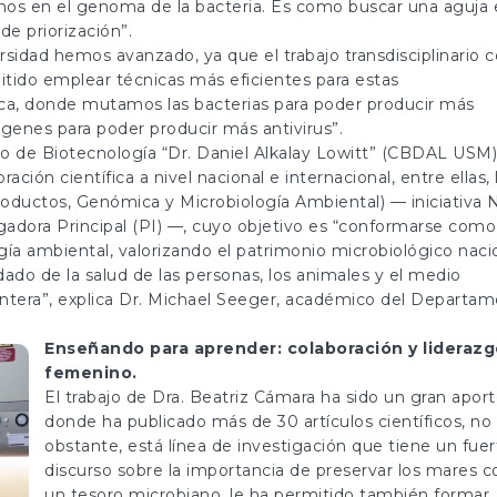
os en el genoma de la bacteria. Es como buscar una aguja 
de priorización”.
rsidad hemos avanzado, ya que el trabajo transdisciplinario 
itido emplear técnicas más eficientes para estas
tica, donde mutamos las bacterias para poder producir más
genes para poder producir más antivirus”.
tro de Biotecnología “Dr. Daniel Alkalay Lowitt” (CBDAL USM)
ión científica a nivel nacional e internacional, entre ellas, 
oductos, Genómica y Microbiología Ambiental) — iniciativa
gadora Principal (PI) —, cuyo objetivo es “conformarse como
ogía ambiental, valorizando el patrimonio microbiológico naci
idado de la salud de las personas, los animales y el medio
ontera”, explica Dr. Michael Seeger, académico del Departa
Enseñando para aprender: colaboración y liderazg
femenino.
El trabajo de Dra. Beatriz Cámara ha sido un gran aport
donde ha publicado más de 30 artículos científicos, no
obstante, está línea de investigación que tiene un fuer
discurso sobre la importancia de preservar los mares 
un tesoro microbiano, le ha permitido también formar