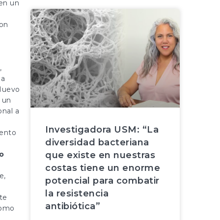
en un
con
,
la
 Nuevo
 un
onal a
Investigadora USM: “La
mento
diversidad bacteriana
o
que existe en nuestras
costas tiene un enorme
e,
potencial para combatir
la resistencia
te
antibiótica”
como