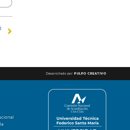
E
pectiva de género
Desarrollado por
PULPO CREATIVO
ucional
la