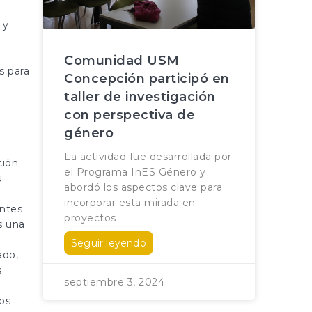
 y
Comunidad USM
s para
Concepción participó en
taller de investigación
con perspectiva de
género
La actividad fue desarrollada por
ción
el Programa InES Género y
u
abordó los aspectos clave para
incorporar esta mirada en
entes
proyectos
s una
Seguir leyendo
ado,
s
septiembre 3, 2024
os