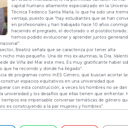
capital humano altamente especializado en la Univers
Técnica Federico Santa María, lo que ha sido una trem
ventaja, puesto que “hay estudiantes que se han conv
en profesionales y han trabajado hace 10 años conmig
haciendo el pregrado, el doctorado o el postdoctorado;
hemos podido evolucionar y aprender juntos generan
rnacional”.
ector, Beatriz señala que se caracteriza por tener alta
un nicho más pequeño. Una de mis ex-alumnas, la Dra. Valent
sede de Viña del Mar este mes. Es muy gratificante haber si
o que ha recorrido y donde ha llegado”.
ancia de programas como InES Género, que buscan acortar la
 construir espacios equitativos en una universidad que
operar con esta construcción, a veces los hombres no se dan
la universidad y los desafíos que ellas tienen que enfrentar.
s tiempos era impensable conversar temáticas de género qu
turo es construyendo a la par mujeres y hombres”.